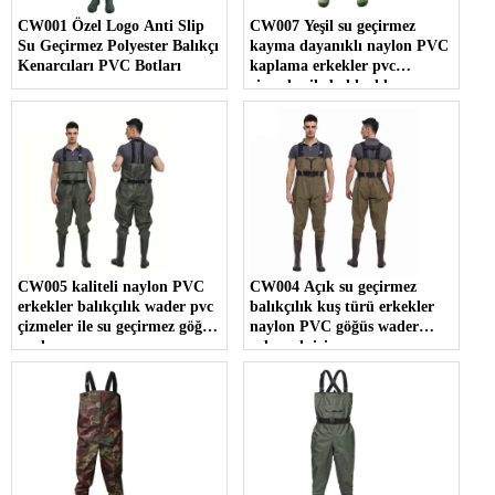
CW001 Özel Logo Anti Slip
CW007 Yeşil su geçirmez
Su Geçirmez Polyester Balıkçı
kayma dayanıklı naylon PVC
Kenarcıları PVC Botları
kaplama erkekler pvc
çizmeler ile balıkçılık
kuşlardırlar
CW005 kaliteli naylon PVC
CW004 Açık su geçirmez
erkekler balıkçılık wader pvc
balıkçılık kuş türü erkekler
çizmeler ile su geçirmez göğüs
naylon PVC göğüs wader
wader
çalışmak için