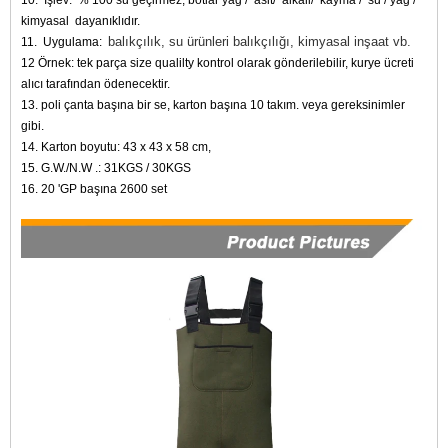
10.
İşlev:
% 100 su geçirmez, botlar yağ /
asit/
alkali/
kayma /
su / yağ /
kimyasal
dayanıklıdır.
balıkçılık, su ürünleri balıkçılığı, kimyasal inşaat vb.
11.
Uygulama:
12 Örnek: tek parça size qualilty kontrol olarak gönderilebilir, kurye ücreti
alıcı tarafından ödenecektir.
13. poli çanta başına bir se, karton başına 10 takım. veya gereksinimler
gibi.
14. Karton boyutu: 43 x 43 x 58 cm,
15. G.W./N.W .: 31KGS / 30KGS
16. 20 'GP başına 2600 set