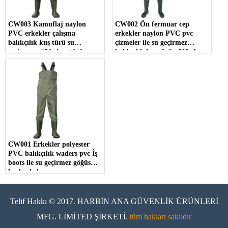
CW003 Kamuflaj naylon
CW002 Ön fermuar cep
PVC erkekler çalışma
erkekler naylon PVC pvc
balıkçılık kuş türü su
çizmeler ile su geçirmez
geçirmez göğüs kuş türü
balıkçılık kuş türü göğüs kuş
türü
CW001 Erkekler polyester
PVC balıkçılık waders pvc İş
boots ile su geçirmez göğüs
kuşlardırlar
Telif Hakkı © 2017. HARBİN ANA GÜVENLİK ÜRÜNLERİ
MFG. LİMİTED ŞİRKETİ.
tüm hakları saklıdır