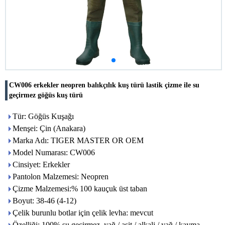
CW006 erkekler neopren balıkçılık kuş türü lastik çizme ile su
geçirmez göğüs kuş türü
Tür: Göğüs Kuşağı
Menşei: Çin (Anakara)
Marka Adı: TIGER MASTER OR OEM
Model Numarası: CW006
Cinsiyet: Erkekler
Pantolon Malzemesi: Neopren
Çizme Malzemesi:% 100 kauçuk üst taban
Boyut: 38-46 (4-12)
Çelik burunlu botlar için çelik levha: mevcut
Özelliği: 100% su geçirmez, yağ / asit / alkali / yağ / kayma