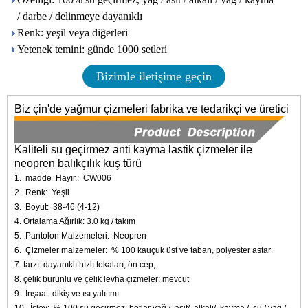
/ darbe / delinmeye dayanıklı
Renk: yeşil veya diğerleri
Yetenek temini: günde 1000 setleri
Bizimle iletişime geçin
Biz çin'de yağmur çizmeleri fabrika ve tedarikçi ve üretici
Kaliteli su geçirmez anti kayma lastik çizmeler ile
neopren balıkçılık kuş türü
1.
madde
Hayır.:
CW006
2.
Renk:
Yeşil
3.
Boyut:
38-46 (4-12)
4. Ortalama Ağırlık: 3.0 kg / takım
5.
Pantolon Malzemeleri:
Neopren
6.
Çizmeler malzemeler:
% 100 kauçuk üst ve taban, polyester astar
7. tarzı: dayanıklı hızlı tokaları, ön cep,
8. çelik burunlu ve çelik levha çizmeler: mevcut
9.
İnşaat: dikiş ve ısı yalıtımı