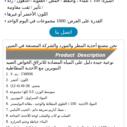
الميزة: 100 ٪ للماء ، والنفط / حمض / القلوية / الدهون / زلة
/ تأثير / ثقب مقاومة
اللون: الأخضر أو ​​غيرها
القدرة على العرض: 1000 مجموعات في اليوم الواحد
اتصل بنا
نحن مصنع أحذية المطر والمورد والشركة المصنعة في الصين
نوعية جيدة دليل على المياه المضادة للانزلاق الخواض الصيد
النيوبرين مع الأحذية المطاطية
CW006
لا.:
بند
1.
اللون:
أخضر
2.
بحجم:
38-46 (4-12)
3.
4. متوسط ​​الوزن: 3.0 كلغ / مجموعة
المواد السراويل:
النيوبرين
5.
المواد الأحذية:
100 ٪ العلوي المطاط والوحيد ، بطانة البوليستر
6.
7. نمط: أبازيم سريعة دائم ، الجيب الأمامي ،
8. الصلب تو كاب والصلب لوحة للأحذية: المتاحة
البناء: خياطة وختم الحرارة
9.