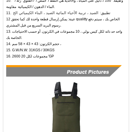
وظيفة:
100 ٪ دليل على المياه ، والأحذية هي النفط /
حمض /
/ القلوي
زلة /
10.
مقاومة.
الماء / الدهون / الكيميائية
الصيد ، تربية الأحياء المائية الصيد ، البناء الكيميائي الخ
تطبيق:
11.
12 عينة: يمكن إرسال قطعة واحدة لك كما تحقق qualitty الخاص بك ، سيتم دفع
رسوم البريد السريع من قبل المشتري.
13. واحد حد ذاته لكل كيس بولي ، 10 مجموعات في الكرتون. أو حسب الاحتياجات
الخاصة بك.
14. حجم الكرتون: 43 × 43 × 58 سم ،
15. G.W./N.W: 31KGS / 30KGS
16. 2600 مجموعات لكل 20 'GP