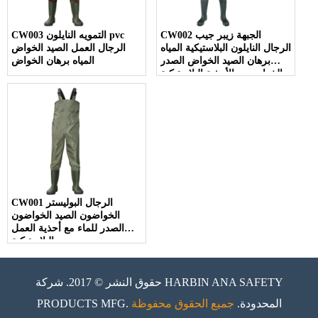
CW002 الجبهة زيبر جيب
CW003 التمويه النايلون pvc
الرجال النايلون البلاستيكية المياه
الرجال العمل الصيد الخواض
برهان الصيد الخواض الصدر
المياه برهان الخواض
الخواض مع الأحذية البلاستيكية
CW001 الرجال البوليستر
الخواضون الصيد الخواضون
الصدر للماء مع أحذية العمل
البلاستيكية
حقوق النشر © 2017. شركة HARBIN ANA SAFETY
PRODUCTS MFG. المحدودة.
جميع الحقوق محفوظة