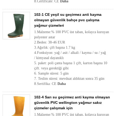
8.Certificate: CE
Daha
102-1 CE yeşil su geçirmez anti kayma
olmayan güvenlik bahçe pvc çalışma
yağmur çizmeleri
1.Malzeme:% 100 PVC üst taban, kolayca kuruyan
polyester astar
2.Beden: 38-46 EUR
3.Ağırlık: çift başına 1.7 kg
4.Fonksiyon: yağ / asit / alkali / kayma / su / yağ
/ kimyasal dayanıklı
5. paket: poli çanta başına 1 çift, karton başına 10
çift. veya gerektiği gibi
6. Sample süresi: 5 gün
7. Teslim süresi: mevduat aldıktan sonra 35 gün
8.Sertifika: CE
Daha
102-4 Sarı su geçirmez anti kayma olmayan
güvenlik PVC wellington yağmur sakız
çizmeler çalışmak için
1.Malzeme:% 100 PVC üst taban, kolayca kuruyan