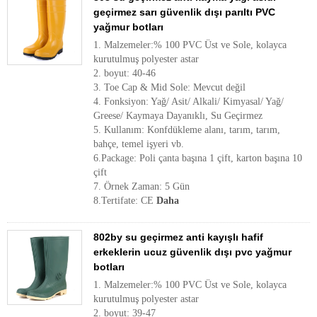
geçirmez sarı güvenlik dışı parıltı PVC
yağmur botları
1. Malzemeler:% 100 PVC Üst ve Sole, kolayca
kurutulmuş polyester astar
2. boyut: 40-46
3. Toe Cap & Mid Sole: Mevcut değil
4. Fonksiyon: Yağ/ Asit/ Alkali/ Kimyasal/ Yağ/
Greese/ Kaymaya Dayanıklı, Su Geçirmez
5. Kullanım: Konfdükleme alanı, tarım, tarım,
bahçe, temel işyeri vb.
6.Package: Poli çanta başına 1 çift, karton başına 10
çift
7. Örnek Zaman: 5 Gün
8.Tertifate: CE
Daha
802by su geçirmez anti kayışlı hafif
erkeklerin ucuz güvenlik dışı pvc yağmur
botları
1. Malzemeler:% 100 PVC Üst ve Sole, kolayca
kurutulmuş polyester astar
2. boyut: 39-47