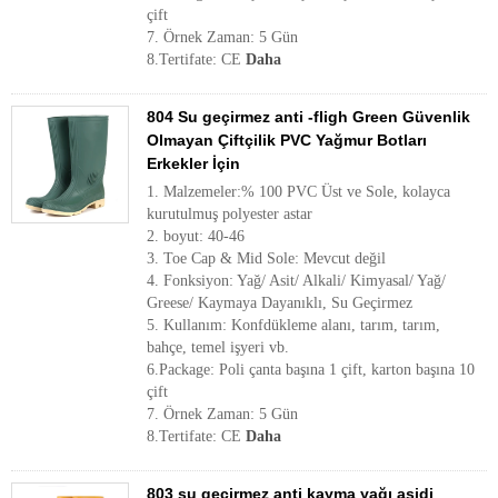
çift
7. Örnek Zaman: 5 Gün
8.Tertifate: CE
Daha
804 Su geçirmez anti -fligh Green Güvenlik
Olmayan Çiftçilik PVC Yağmur Botları
Erkekler İçin
1. Malzemeler:% 100 PVC Üst ve Sole, kolayca
kurutulmuş polyester astar
2. boyut: 40-46
3. Toe Cap & Mid Sole: Mevcut değil
4. Fonksiyon: Yağ/ Asit/ Alkali/ Kimyasal/ Yağ/
Greese/ Kaymaya Dayanıklı, Su Geçirmez
5. Kullanım: Konfdükleme alanı, tarım, tarım,
bahçe, temel işyeri vb.
6.Package: Poli çanta başına 1 çift, karton başına 10
çift
7. Örnek Zaman: 5 Gün
8.Tertifate: CE
Daha
803 su geçirmez anti kayma yağı asidi