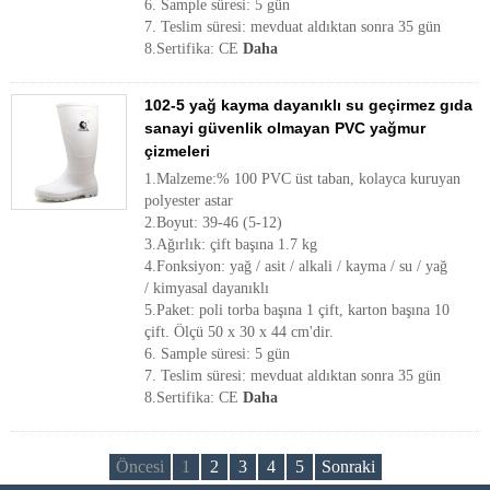
6. Sample süresi: 5 gün
7. Teslim süresi: mevduat aldıktan sonra 35 gün
8.Sertifika: CE
Daha
102-5 yağ kayma dayanıklı su geçirmez gıda
sanayi güvenlik olmayan PVC yağmur
çizmeleri
1.Malzeme:% 100 PVC üst taban, kolayca kuruyan
polyester astar
2.Boyut: 39-46 (5-12)
3.Ağırlık: çift başına 1.7 kg
4.Fonksiyon: yağ / asit / alkali / kayma / su / yağ
/ kimyasal dayanıklı
5.Paket: poli torba başına 1 çift, karton başına 10
çift. Ölçü 50 x 30 x 44 cm'dir.
6. Sample süresi: 5 gün
7. Teslim süresi: mevduat aldıktan sonra 35 gün
8.Sertifika: CE
Daha
Öncesi
1
2
3
4
5
Sonraki