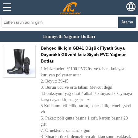
Arama
Emniyetli Yağmur Botları
Bahçecilik için GB41 Düşük Fiyatlı Suya
Dayanıklı Güvenliksiz Siyah PVC Yağmur
Botları
1.Malzemeler: %100 PVC üst ve taban, kolayca
kuruyan polyester astar
2. Boyut: 39-45
3. Burun ucu ve orta taban: Mevcut değil
4.Fonksiyon: yağ / asit / alkali / kimyasal / kaymaya
karşı dayanıklı, su geçirmez
5.Kullanım: çiftçilik, tarım, bahçecilik, temel işyeri
vb.
6. Paket: poli çanta başına 1 çift, karton başına 20
çift
7. Örnekleme zamanı: 7 gün
8. Sipariş süresi: depozitoyu aldıktan sonra yaklaşık