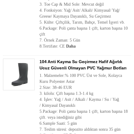
3. Toe Cap & Mid Sole: Mevcut değil
4. Fonksiyon: Yağ/ Asit/ Alkali/ Kimyasal/ Yağ/
Greese/ Kaymaya Dayanıklı, Su Geçirmez
5. Külte: Çiftçilik, Tarım, Bahçe, Temel İşyeri vb.
6.Package: Poli çanta başına 1 çift, karton başına 10
çift
7. Örnek Zaman: 5 Gün
8.Tertifate: CE
Daha
104 Anti Kayma Su Geçirmez Hafif Ağırlık
Ucuz Güvenli Olmayan PVC Yağmur Botları
1. Malzemeler:% 100 PVC Üst ve Sole, Kolayca
Kuru Polyester Astar
2.Size: 38-46 EUR
3. kilolu: Çift başına 1.3-1.4 kg
4. İşlev: Yağ / Asit / Alkali / Kayma / Su / Yağ
/ Kimyasal Dayanıklı
5.Package: Poli çanta başına 1 çift, karton başına 18
çift. veya istediğiniz gibi
6.Sample Saati: 5 gün
7. Teslim süresi: depozito aldıktan sonra 35 gün