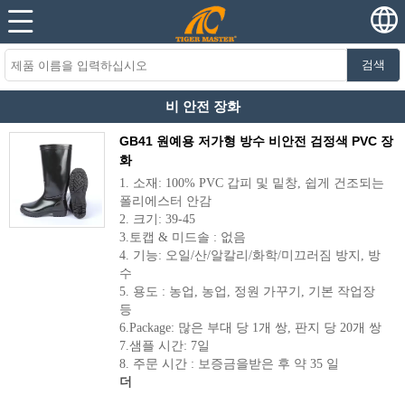
검색
비 안전 장화
GB41 원예용 저가형 방수 비안전 검정색 PVC 장
화
1. 소재: 100% PVC 갑피 및 밑창, 쉽게 건조되는
폴리에스터 안감
2. 크기: 39-45
3.토캡 & 미드솔 : 없음
4. 기능: 오일/산/알칼리/화학/미끄러짐 방지, 방
수
5. 용도 : 농업, 농업, 정원 가꾸기, 기본 작업장
등
6.Package: 많은 부대 당 1개 쌍, 판지 당 20개 쌍
7.샘플 시간: 7일
8. 주문 시간 : 보증금을받은 후 약 35 일
더