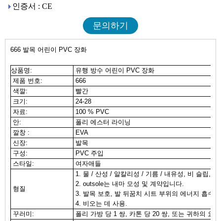
인증서 : CE
문의하기
666 발목 어린이 PVC 장화
상품명:
유행 방수 어린이 PVC 장화
제품 번호:
666
색깔:
빨간
크기:
24-28
자료:
100 % PVC
안:
폴리 에스터 라이닝
깔창 :
EVA
신장:
발목
구성:
PVC 주입
스타일:
여자애들
1. 물 / 산성 / 알칼리성 / 기름 / 내유성, 비 슬립, 
2. outsole는 내마 모성 및 계약입니다.
형질
3. 발목 보호, 발 뒤꿈치 시트 부위의 에너지 흡수,
4. 비오는 데 사용.
꾸러미:
폴리 가방 당 1 쌍, 카톤 당 20 쌍, 또는 귀하의 요