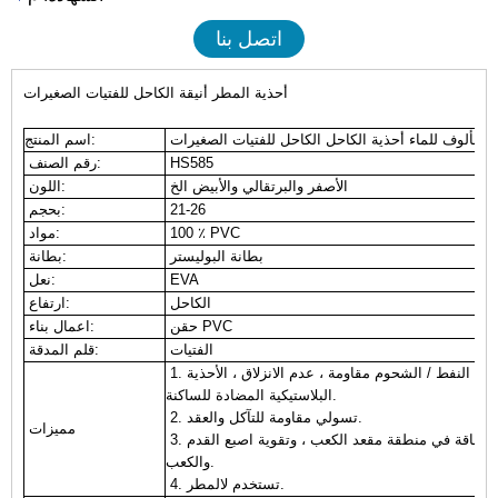
اتصل بنا
أحذية المطر أنيقة الكاحل للفتيات الصغيرات
المألوف للماء أحذية الكاحل الكاحل للفتيات الصغيرات
اسم المنتج:
HS585
رقم الصنف:
الأصفر والبرتقالي والأبيض الخ
اللون:
21-26
بحجم:
100 ٪ PVC
مواد:
بطانة البوليستر
بطانة:
EVA
نعل:
الكاحل
ارتفاع:
حقن PVC
اعمال بناء:
الفتيات
قلم المدقة:
1. الماء / حمض / القلوي / النفط / الشحوم مقاومة ، عدم الانزلاق ، الأحذية
البلاستيكية المضادة للساكنة.
2. تسولي مقاومة للتآكل والعقد.
مميزات
3. حماية الكاحل ، وامتصاص الطاقة في منطقة مقعد الكعب ، وتقوية اصبع القدم
والكعب.
4. تستخدم لالمطر.