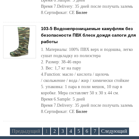
Время 6.Sample: 5 дней
Время 7.Delivery: 35 дней после получать залемь
8.Сертификат: CE
Более
103-5 Водонепроницаемые камуфляж без
безопасности ПВХ блеск дождя сапоги для
работы
1. Материалы: 100% ПВХ верх и подошва, легко
сушат подкладку из полиэстера
2. Размер: 38-46 евро
3. Вес: 1,7 кг на пару
4.Function: масло / кислота / щелочь
/ скольжение / вода / жир / химически стойкие
5. упаковка: 1 пара в поли мешок, 10 пар в
коробке. Мера составляет 50 х 30 х 44 см.
Время 6.Sample: 5 дней
Время 7.Delivery: 35 дней после получать залемь
8.Сертификат: CE
Более
Предыдущий
1
2
3
4
5
6
7
Следующий