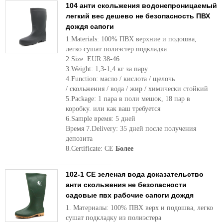
104 анти скольжения водонепроницаемый
легкий вес дешево не безопасность ПВХ
дождя сапоги
1.Materials: 100% ПВХ верхние и подошва,
легко сушат полиэстер подкладка
2.Size: EUR 38-46
3.Weight: 1,3-1,4 кг за пару
4.Function: масло / кислота / щелочь
/ скольжения / вода / жир / химически стойкий
5.Package: 1 пара в поли мешок, 18 пар в
коробку. или как ваш требуется
6.Sample время: 5 дней
Время 7.Delivery: 35 дней после получения
депозита
8.Certificate: CE
Более
102-1 CE зеленая вода доказательство
анти скольжения не безопасности
садовые пвх рабочие сапоги дождя
1. Материалы: 100% ПВХ верх и подошва, легко
сушат подкладку из полиэстера