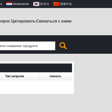
ês
Nederlands
한국어
简体中文
апрос Цитировать
Связаться с нами
Тип загрузки
скачать