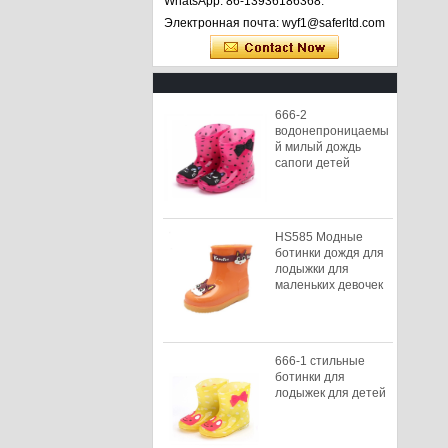
WhatsApp: 86-13936186368.
Электронная почта: wyf1@saferltd.com
666-2
водонепроницаемы
й милый дождь
сапоги детей
HS585 Модные
ботинки дождя для
лодыжки для
маленьких девочек
666-1 стильные
ботинки для
лодыжек для детей