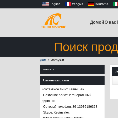
English
français
Deutsche
Домой
О нас
Поиск прод
Дом
>
Загрузки
скачать
За
Свяжитесь с нами
Контактное лицо: Кевин Ван
Название работы: генеральный
директор
Сотовый телефон: 86-13936186368
Skype: Kevinsafer.