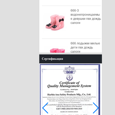
666-3
водонепроницаемы
е девушки пвх дождь
сапоги
666 лодыжки милые
дети пвх дождь
сапоги
Сертификация
585-P розовые
зимние девушки
дождевые сапоги с
меховой подкладкой