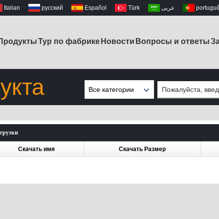
Italian
русский
Español
Türk
عربى
portugu
Продукты
Тур по фабрике
Новости
Вопросы и ответы
З
укта
Все категории
Защитные
дождевые сапоги
Незащищенные
грузки
дождевые сапоги
Скачать имя
Скачать Размер
Рабочие ботинки
EVA
Женские дождевые
сапоги
Детские сапоги
дождя