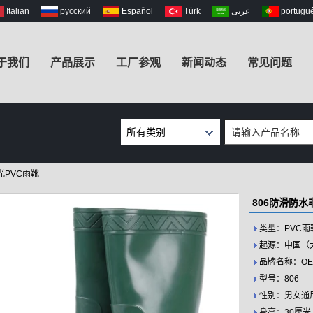
Italian
русский
Español
Türk
عربى
portugu
于我们
产品展示
工厂参观
新闻动态
常见问题
所有类别
安全雨靴
光PVC雨靴
非安全雨靴
EVA工作靴
806防滑防水
女士雨靴
类型：PVC雨
儿童雨靴
起源：中国（
Fishing Chest
品牌名称：OEM或
Waders
型号：806
性别：男女通
身高：30厘