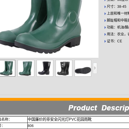
尺寸：38-45
上层和唯一材料
脚趾帽和中鞋
功能：机油/酸
用法：农业，
证书：CE
中国廉价的非安全闪光灯PVC花园雨靴
品名称：
号：
806