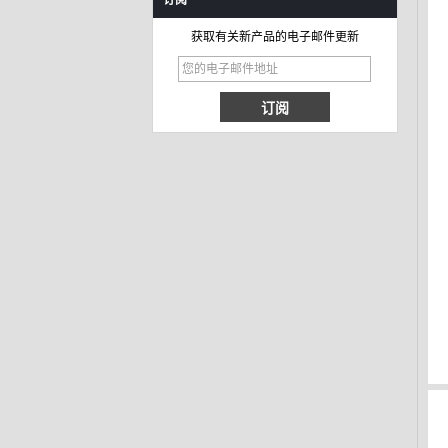
订阅
获取有关新产品的电子邮件更新
666脚踝可爱儿童pvc
雨靴
585-P粉色冬季女孩雨
靴配毛皮衬里