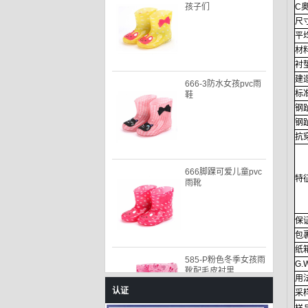
C
尺
平
材
衬
666-3防水女孩pvc雨
鞋
建
标
钢
钢
抗
666脚踝可爱儿童pvc
雨靴
特
保
包
585-P粉色冬季女孩雨
纸
靴配毛皮衬里
G.
用
认证
采