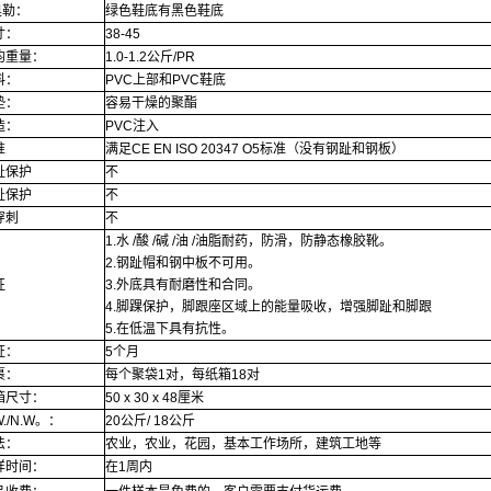
奥勒：
绿色鞋底有黑色鞋底
寸：
38-45
均重量：
1.0-1.2公斤/PR
料：
PVC上部和PVC鞋底
垫：
容易干燥的聚酯
造：
PVC注入
准
满足CE EN ISO 20347 O5标准（没有钢趾和钢板）
趾保护
不
趾保护
不
穿刺
不
1.水 /酸 /碱 /油 /油脂耐药，防滑，防静态橡胶靴。
2.钢趾帽和钢中板不可用。
征
3.外底具有耐磨性和合同。
4.脚踝保护，脚跟座区域上的能量吸收，增强脚趾和脚跟
5.在低温下具有抗性。
证：
5个月
裹：
每个聚袋1对，每纸箱18对
箱尺寸：
50 x 30 x 48厘米
W./N.W。：
20公斤/ 18公斤
法：
农业，农业，花园，基本工作场所，建筑工地等
样时间：
在1周内