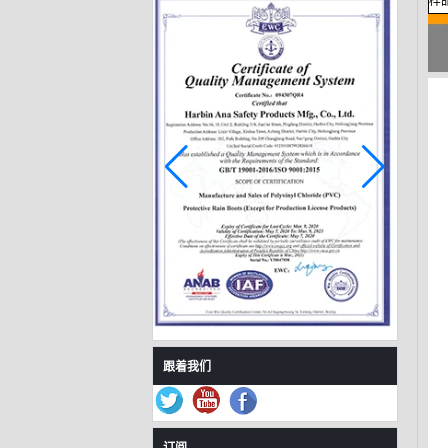
样
666-2防水可爱雨鞋小
孩
HS585时尚脚踝雨靴
适合小女孩
666-1时尚脚踝雨鞋为
孩子们
跟着我们
666-3防水女孩pvc雨
鞋