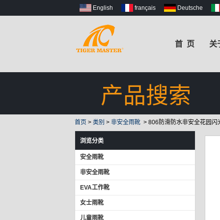
English
français
Deutsche
首 页
关
产品搜索
首页
>
类别
>
非安全雨靴
>
806防滑防水非安全花园闪
浏览分类
安全雨靴
非安全雨靴
EVA工作靴
女士雨靴
儿童雨靴