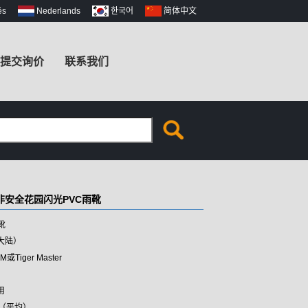
ês
Nederlands
한국어
简体中文
提交询价
联系我们
非安全花园闪光PVC雨靴
靴
大陆）
Tiger Master
用
米（平均）