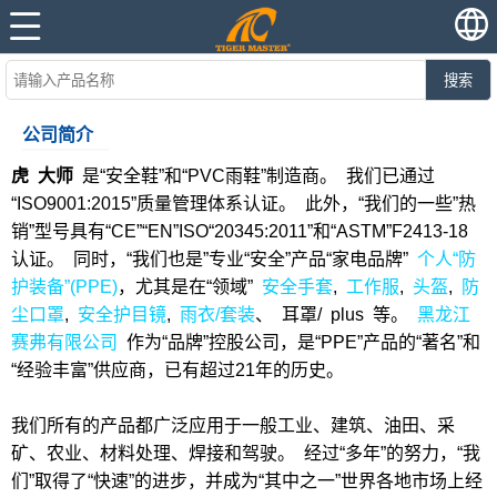
搜索
公司简介
虎 大师
是“安全鞋”和“PVC雨鞋”制造商。 我们已通过
“ISO9001:2015”质量管理体系认证。 此外，“我们的一些”热
销”型号具有“CE”“EN”ISO“20345:2011”和“ASTM”F2413-18
认证。 同时，“我们也是”专业“安全”产品“家电品牌”
个人“防
护装备”(PPE)
，尤其是在“领域”
安全手套
,
工作服
,
头盔
,
防
尘口罩
,
安全护目镜
,
雨衣/套装
、 耳罩/ plus 等。
黑龙江
赛弗有限公司
作为“品牌”控股公司，是“PPE”产品的“著名”和
“经验丰富”供应商，已有超过21年的历史。
我们所有的产品都广泛应用于一般工业、建筑、油田、采
矿、农业、材料处理、焊接和驾驶。 经过“多年”的努力，“我
们”取得了“快速”的进步，并成为“其中之一”世界各地市场上经