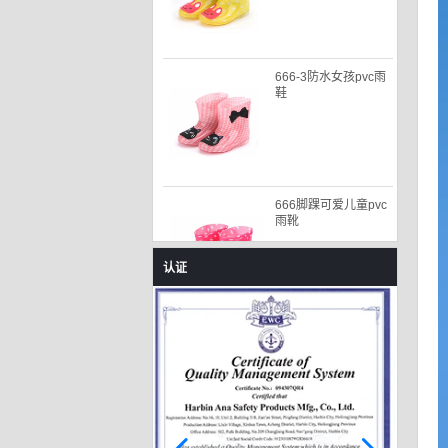
666-3防水女孩pvc雨
鞋
666脚踝可爱儿童pvc
雨靴
认证
585-P粉色冬季女孩雨
靴配毛皮衬里