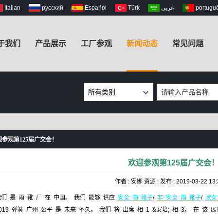
Italian
русский
Español
Türk
عربى
portugu
于我们
产品展示
工厂参观
新闻动态
常见问题
所有类别
安全雨靴
非安全雨靴
EVA工作靴
迎参观第125届广交会！
女士雨靴
欢迎参观第125届广交会
儿童雨靴
Fishing Chest
作者 :
安娜
资源 :
发布 :
2019-03-22 13:
Waders
我们
是
雨
靴
厂
在
中国。
我们
能够
供应
安全
雨
靴子
/
非
安全
雨
靴子
/
淑女
019
弹簧
广州
公平
是
未来
不久。
我们
将
出席
相
1
&安培;
相
3。
在
该
展