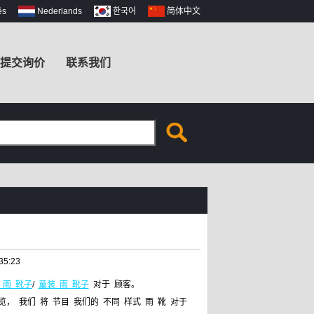
ês
Nederlands
한국어
简体中文
提交询价
联系我们
！
35:23
雨
靴子
/
童装
雨
靴子
对于
顾客。
览，
我们
将
节目
我们的
不同
样式
雨
靴
对于