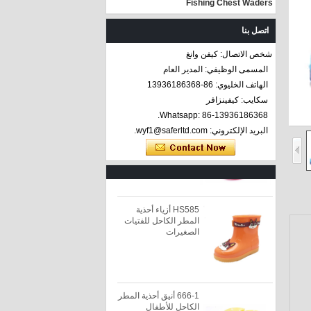
Fishing Chest Waders
اتصل بنا
شخص الاتصال: كيفن وانغ
المسمى الوظيفي: المدير العام
الهاتف الخليوي: 86-13936186368
سكايب: كيفينزافر
666-2 ماء المطر لطيف
Whatsapp: 86-13936186368.
أحذية أطفال
البريد الإلكتروني: wyf1@saferltd.com.
HS585 أزياء أحذية
المطر الكاحل للفتيات
الصغيرات
666-1 أنيق أحذية المطر
الكاحل للأطفال