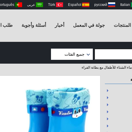
Italian
русский
Español
Türk
عربى
ortuguês
المنتجات
جولة في المعمل
أخبار
أسئلة وأجوبة
طلب ا
جميع الفئات
سلامة أحذية المطر
أحذية السلامة غير
المطر
إيفا أحذية العمل
السيدات أحذية المطر
أحذية المطر للأطفال
Fishing Chest
Waders