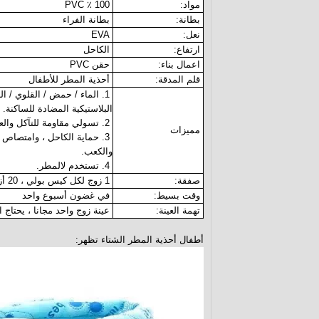
مواد:
100 ٪ PVC
بطانة:
بطانة الفراء
نعل:
EVA
ارتفاع:
الكاحل
اعمال بناء:
حقن PVC
قلم المدقة:
أحذية المطر للأطفال
1. الماء / حمض / القلوي / ا
البلاستيكية المضادة للساكنة.
2. تسولي مقاومة للتآكل والعقد.
مميزات
3. حماية الكاحل ، وامتصاص
والكعب.
4. تستخدم لالمطر.
صفقة:
1 زوج لكل كيس بولي ، 20 أزواج في الكرتون ، أو كما لمتطلباتكم
وقت بسيط:
في غضون أسبوع واحد
تهمة العينة:
عينة زوج واحد مجانا ، يحتاج
أطفال أحذية المطر الشتاء تظهر: