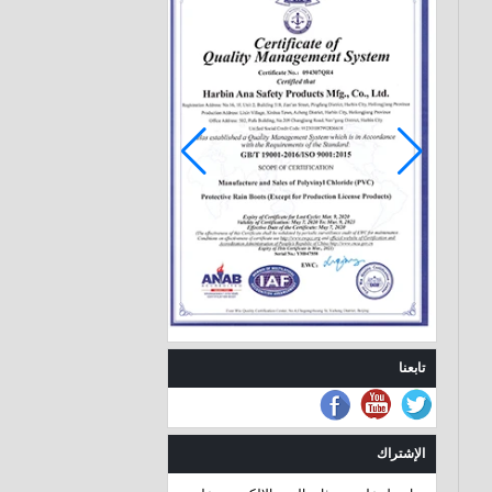
666-2 ماء المطر لطيف
أحذية أطفال
HS585 أزياء أحذية
المطر الكاحل للفتيات
الصغيرات
666-1 أنيق أحذية المطر
الكاحل للأطفال
تابعنا
666-3 ماء بنات pvc
الإشتراك
أحذية المطر