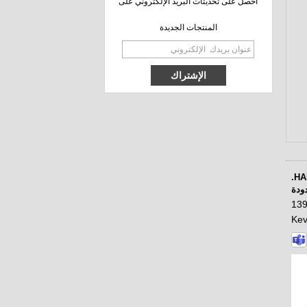
احصل على تحديثات البريد الإلكتروني على
المنتجات الجديدة
666 أحذية الأطفال
البلاستيكية لطيف
الكاحل
585-P أحذية الفتيات
الشتاء الوردي المطر مع
بطانة الفراء
HARBIN ANA SAFETY PRODUCTS MFG.
ودة
Kev