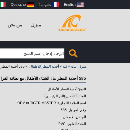
Deutsche
français
English
منزل
من نحن
منزل، بيت
>
فئة
>
أحذية المطر للأطفال
>
585 أحذية المطر ماء الشتاء للأطفال مع بطانة الفراء
585 أحذية المطر ماء الشتاء للأطفال مع بطانة الفراء
النوع: أحذية المطر للأطفال
المنشأ: الصين (البر الرئيسي)
اسم العلامة التجارية: OEM or TIGER MASTER
رقم الموديل: 585
الجنس: الاطفال
المادة العلوي: PVC