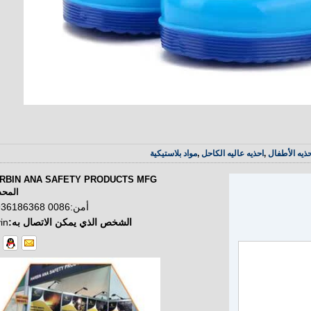
حذيه الأطفال
,
احذيه عاليه الكاحل
,
مواد بلاستيكية
المحد
أمن:
0086 13936186368
الشخص الذي يمكن الاتصال به:
in