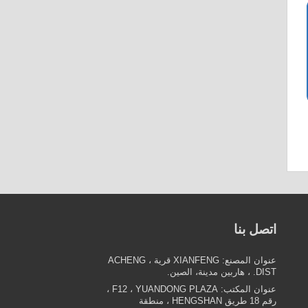
اتصل بنا
عنوان المصنع: XIANFENG
قرية
، ACHENG
DIST. ،
هاربين
مدينة،
الصين.
عنوان المكتب:
F12 ، YUANDONG PLAZA ،
رقم 18 طريق HENGSHAN ، منطقة