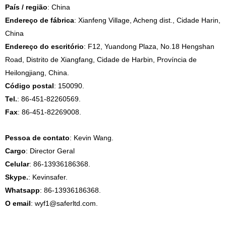
País / região
: China
Endereço de fábrica
: Xianfeng Village, Acheng dist., Cidade Harin,
China
Endereço do escritório
: F12, Yuandong Plaza, No.18 Hengshan
Road, Distrito de Xiangfang, Cidade de Harbin, Província de
Heilongjiang, China.
Código postal
: 150090.
Tel.
: 86-451-82260569.
Fax
: 86-451-82269008.
Pessoa de contato
: Kevin Wang.
Cargo
: Director Geral
Celular
: 86-13936186368.
Skype.
: Kevinsafer.
Whatsapp
: 86-13936186368.
O email
: wyf1@saferltd.com.