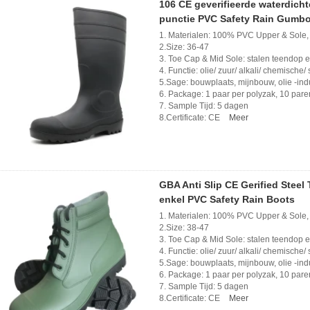
106 CE geverifieerde waterdicht
punctie PVC Safety Rain Gumb
1. Materialen: 100% PVC Upper & Sole,
2.Size: 36-47
3. Toe Cap & Mid Sole: stalen teendop 
4. Functie: olie/ zuur/ alkali/ chemische/ s
5.Sage: bouwplaats, mijnbouw, olie -indu
6. Package: 1 paar per polyzak, 10 pare
7. Sample Tijd: 5 dagen
8.Certificate: CE
Meer
GBA Anti Slip CE Gerified Steel
enkel PVC Safety Rain Boots
1. Materialen: 100% PVC Upper & Sole,
2.Size: 38-47
3. Toe Cap & Mid Sole: stalen teendop 
4. Functie: olie/ zuur/ alkali/ chemische/ s
5.Sage: bouwplaats, mijnbouw, olie -indu
6. Package: 1 paar per polyzak, 10 pare
7. Sample Tijd: 5 dagen
8.Certificate: CE
Meer