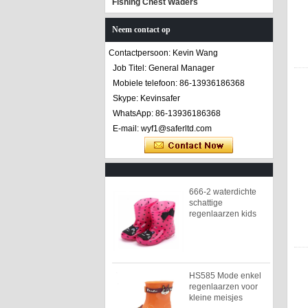
Fishing Chest Waders
Neem contact op
Contactpersoon: Kevin Wang
Job Titel: General Manager
Mobiele telefoon: 86-13936186368
Skype: Kevinsafer
WhatsApp: 86-13936186368
E-mail: wyf1@saferltd.com
666-2 waterdichte
schattige
regenlaarzen kids
HS585 Mode enkel
regenlaarzen voor
kleine meisjes