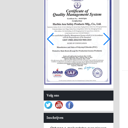
585-P roze
wintermeisjes
regenlaarzen met
bontvoering
Volg ons
Inschrijven