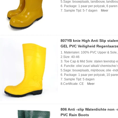
5.Sage: bouwplaats, landbouw, landbouw,
6. Package: 1 paar per polyzak, 6 paren
7. Sample Tijd: 5-7 dagen
Meer
807YB knie High Anti Slip stal
GEL PVC Veiligheid Regenlaarz
1. Materialen: 100% PVC Upper & Sole,
2.Size: 40-46
3. Toe Cap & Mid Sole: stalen teendop 
4. Functie: olie/ zuur/ alkali/ chemische/ s
5.Sage: bouwplaats, mijnbouw, olie -indu
6. Package: 1 paar per polyzak, 10 pare
7. Sample Tijd: 5 dagen
8.Certificate: CE
Meer
806 Anti -slip Waterdichte non -v
PVC Rain Boots