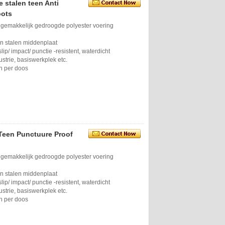
e stalen teen Anti
oots
 gemakkelijk gedroogde polyester voering
en stalen middenplaat
lip/ ​​impact/ punctie -resistent, waterdicht
strie, basiswerkplek etc.
n per doos
 Teen Punctuure Proof
 gemakkelijk gedroogde polyester voering
en stalen middenplaat
lip/ ​​impact/ punctie -resistent, waterdicht
strie, basiswerkplek etc.
n per doos