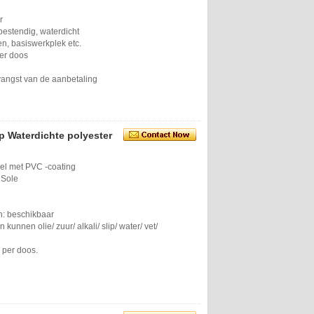
r
pbestendig, waterdicht
en, basiswerkplek etc.
per doos
vangst van de aanbetaling
 Waterdichte polyester
el met PVC -coating
 Sole
en: beschikbaar
unnen olie/ zuur/ alkali/ slip/ ​​water/ vet/
s per doos.