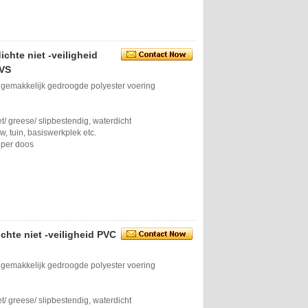
chte niet -veiligheid
 VS
 gemakkelijk gedroogde polyester voering
vet/ greese/ slipbestendig, waterdicht
 tuin, basiswerkplek etc.
 per doos
chte niet -veiligheid PVC
 gemakkelijk gedroogde polyester voering
vet/ greese/ slipbestendig, waterdicht