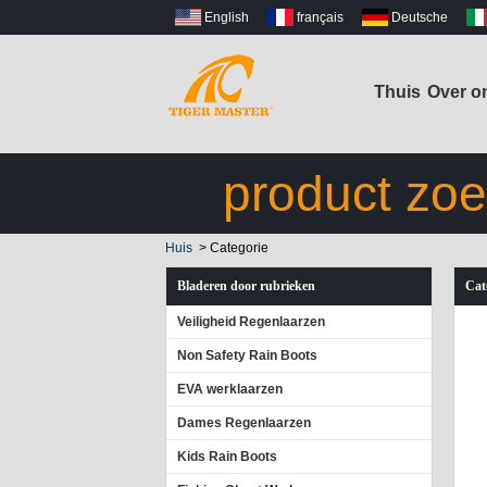
English
français
Deutsche
Thuis
Over o
product zo
Huis
>
Categorie
Bladeren door rubrieken
Cat
Veiligheid Regenlaarzen
Non Safety Rain Boots
EVA werklaarzen
Dames Regenlaarzen
Kids Rain Boots