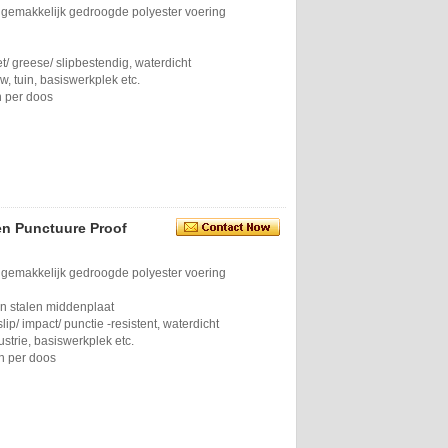
 gemakkelijk gedroogde polyester voering
vet/ greese/ slipbestendig, waterdicht
 tuin, basiswerkplek etc.
n per doos
een Punctuure Proof
 gemakkelijk gedroogde polyester voering
en stalen middenplaat
lip/ ​​impact/ punctie -resistent, waterdicht
strie, basiswerkplek etc.
n per doos