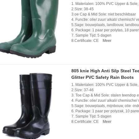
1. Materialen: 100% PVC Upper & Sole,
2.Size: 38-45
3.oe Cap & Mid Sole: niet beschikbaar
4. Functie: olie/ zuur/ alkali/ chemisch/ 
5.Sage: bouwplaats, landbouw, landbouw,
6. Package: 1 paar per polytas, 18 pare
7. Sample Tijd: 5 dagen
8.Certificate: CE
Meer
805 knie High Anti Silp Steel T
Glitter PVC Safety Rain Boots
1. Materialen: 100% PVC Upper & Sole,
2.Size: 37-46
3. Toe Cap & Mid Sole: stalen teendop 
4. Functie: olie/ zuur/ alkali/ chemische/ s
5.Sage: bouwplaats, mijnbouw, olie -indu
6. Package: 1 paar per polyzak, 10 pare
7. Sample Tijd: 5 dagen
8.Certificate: CE
Meer