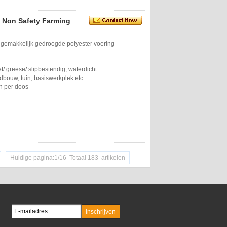
n Non Safety Farming
 gemakkelijk gedroogde polyester voering
vet/ greese/ slipbestendig, waterdicht
dbouw, tuin, basiswerkplek etc.
n per doos
Huidige pagina:1/16 Totaal 183 artikelen