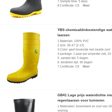
7.Sample time: 5 days
8.Certificate: CE
Meer
YBS chemicaliënbestendige wat
laarzen
1.Materials: 100% PVC
2.size: 36-47 (2-13)
3.Color: geel bovenste met zwarte zool
4.package: 1 paar per polyester zak, 10 
5. sample tijd: 5 dagen
6. bestellen tijd: 30 dagen
7.Certificate: CE
Meer
GB41 Lage prijs waterdichte nie
regenlaarzen voor tuinieren
1.Materialen: bovenwerk en zool van 1
voering