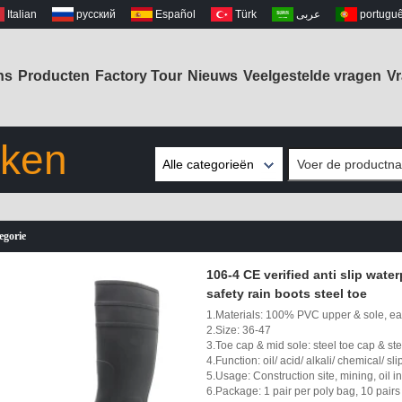
Italian
русский
Español
Türk
عربى
portugu
ns
Producten
Factory Tour
Nieuws
Veelgestelde vragen
Vr
eken
Alle categorieën
Veiligheid
Regenlaarzen
egorie
Non Safety Rain
Boots
106-4 CE verified anti slip wat
EVA werklaarzen
safety rain boots steel toe
Dames
1.Materials: 100% PVC upper & sole, easi
Regenlaarzen
2.Size: 36-47
3.Toe cap & mid sole: steel toe cap & ste
Kids Rain Boots
4.Function: oil/ acid/ alkali/ chemical/ sl
5.Usage: Construction site, mining, oil i
Fishing Chest
6.Package: 1 pair per poly bag, 10 pairs
Waders