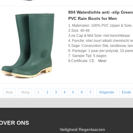
804 Waterdichte anti -slip Gree
PVC Rain Boots for Men
1. Materialen: 100% PVC Upper & Sole,
2.Size: 40-46
3.oe Cap & Mid Sole: niet beschikbaar
4. Functie: olie/ zuur/ alkali/ chemisch/ 
5.Sage: Consruction Site, landbouw, lan
6. Package: 1 paar per polyzak, 10 pare
7. Sample Tijd: 5 dagen
8.Certificate: CE
Meer
Huis
Vorig
1
2
3
4
5
6
7
Volgende
Einde
OVER ONS
Veiligheid Regenlaarzen