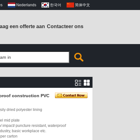
ês
Nederlands
한국어
简体中文
aag een offerte aan
Contacteer ons
erproof construction PVC
ly dried polyester lining
el mid plate
ip/ impact/ puncture resistant, waterproof
ndustry, basic workplace etc.
 per carton