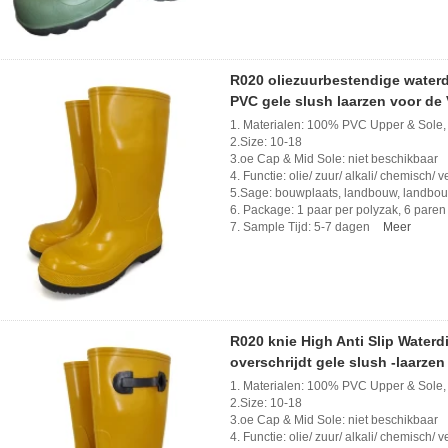
R020 oliezuurbestendige waterdi
PVC gele slush laarzen voor de
1. Materialen: 100% PVC Upper & Sole,
2.Size: 10-18
3.oe Cap & Mid Sole: niet beschikbaar
4. Functie: olie/ zuur/ alkali/ chemisch/ 
5.Sage: bouwplaats, landbouw, landbouw,
6. Package: 1 paar per polyzak, 6 paren
7. Sample Tijd: 5-7 dagen
Meer
R020 knie High Anti Slip Waterdi
overschrijdt gele slush -laarzen
1. Materialen: 100% PVC Upper & Sole,
2.Size: 10-18
3.oe Cap & Mid Sole: niet beschikbaar
4. Functie: olie/ zuur/ alkali/ chemisch/ 