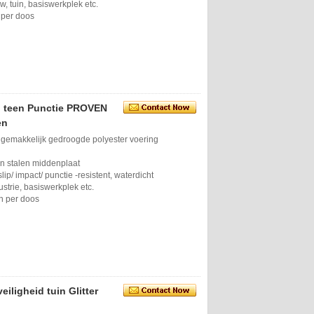
 tuin, basiswerkplek etc.
 per doos
en teen Punctie PROVEN
en
 gemakkelijk gedroogde polyester voering
en stalen middenplaat
lip/ ​​impact/ punctie -resistent, waterdicht
strie, basiswerkplek etc.
n per doos
eiligheid tuin Glitter