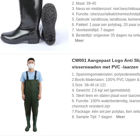
2. Maat: 39-45
3. Neus en middenzool: niet beschikbaa
4. Functie: olie/zuur/alkali/chemisch/sli
5. Gebruik: landbouw, landbouw, tuinier
6. Pakket: 1 paar per polybag, 20 paar 
7. Voorbeeldtijd: 7 dagen
8. Besteltijd: ongeveer 35 dagen na ont
Meer
CW001 Aangepast Logo Anti Slip
visserswaden met PVC -laarzen
1. Spanningsmaterialen: polyesterweefs
2.Boots Materialen: 100% PVC Upper &
3.Size: 38-46 (4-12)
4. Gewicht: 2,6 kg/ set (gemiddeld)
5. Steel teen en stalen plaat voor laarz
6. Functie: 100% waterbestendig, laarzen k
chemisch resistent zijn
7.Package: één set per polytas, tien set
8. Sample Tijd: 7 dagen
Meer