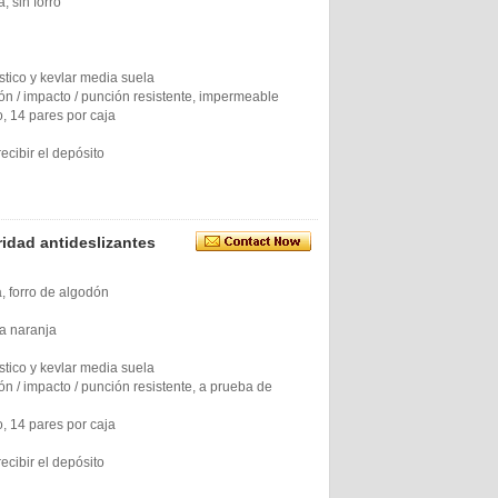
, sin forro
stico y kevlar media suela
balón / impacto / punción resistente, impermeable
o, 14 pares por caja
ecibir el depósito
idad antideslizantes
, forro de algodón
la naranja
stico y kevlar media suela
alón / impacto / punción resistente, a prueba de
o, 14 pares por caja
ecibir el depósito