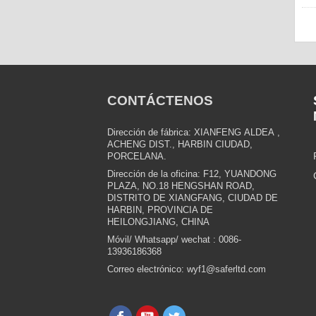
CONTÁCTENOS
Dirección de fábrica: XIANFENG
ALDEA
,
ACHENG
DIST.,
HARBIN
CIUDAD,
PORCELANA.
Dirección de la oficina:
F12, YUANDONG
PLAZA, NO.18 HENGSHAN ROAD,
DISTRITO DE XIANGFANG, CIUDAD DE
HARBIN, PROVINCIA DE
HEILONGJIANG, CHINA
Móvil/
Whatsapp/
wechat
: 0086-
13936186368
Correo electrónico: wyf1@saferltd.com