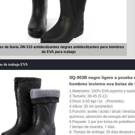
Botas de lluvia para
niños
Fishing Chest
Waders
as de lluvia JW-310 antideslizantes negras antideslizantes para hombres
de EVA para trabajo
as de trabajo EVA
SQ-903B negro ligero a prueba 
hombres invierno eva botas de 
1.Materiales: 100% EVA superior y suela
2.Tamaño: 39-45 (5-11)
3.Peso: 0.65 kgs / pr （Promedio）
4.Altura: 35 cm (promedio)
5.Función: aceite / ácido / álcali / desli
químicos, absorción de energía del talón
6.Paquete: 1 par por bolsa de polietilen
7.tiempo de muestra: 7 días
8. Tiempo de entrega: 35 días después d