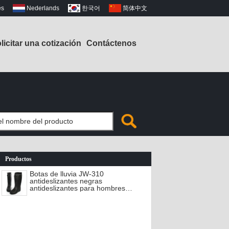
ês
Nederlands
한국어
简体中文
licitar una cotización
Contáctenos
Productos
Botas de lluvia JW-310
antideslizantes negras
antideslizantes para hombres
de EVA para trabajo