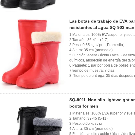
Las botas de trabajo de EVA par
resistentes al agua SQ-903 mant
1.Materiales: 100% EVA superior y suela
2.Tamaño: 36-41 （2-7）
3.Peso: 0.65 kgs / pr （Promedio）
4.Altura: 35 cm (promedio)
5.Función: aceite / ácido / álcali / desli
químicos, absorción de energía del talón
6.Paquete: 1 par por bolsa de polietilen
7.tiempo de muestra: 7 días
8. Tiempo de entrega: 35 días después d
SQ-901L Non slip lightweight an
boots for men
1.Materiales: 100% EVA superior y suela
2.Tamaño: 39-45 (5-11)
3.Peso: 0.65 kgs / pr
4.Altura: 35 cm (promedio)
5.Función: aceite / ácido / álcali / desli