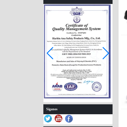
Botas de lluvia para
niñas de invierno
rosa 585-P con forro
de piel
Síganos