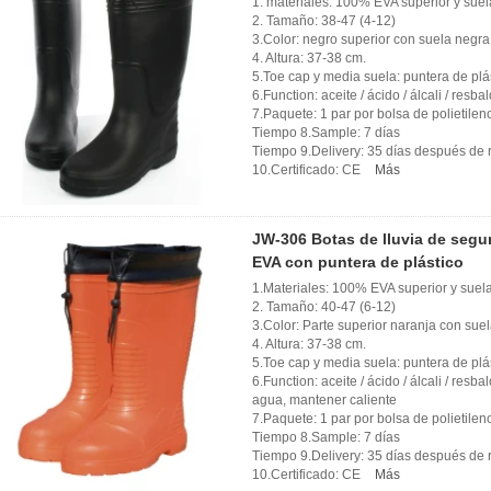
1. materiales: 100% EVA superior y suela
2. Tamaño: 38-47 (4-12)
3.Color: negro superior con suela negra
4. Altura: 37-38 cm.
5.Toe cap y media suela: puntera de plá
6.Function: aceite / ácido / álcali / res
7.Paquete: 1 par por bolsa de polietilen
Tiempo 8.Sample: 7 días
Tiempo 9.Delivery: 35 días después de r
10.Certificado: CE
Más
JW-306 Botas de lluvia de segur
EVA con puntera de plástico
1.Materiales: 100% EVA superior y suela
2. Tamaño: 40-47 (6-12)
3.Color: Parte superior naranja con sue
4. Altura: 37-38 cm.
5.Toe cap y media suela: puntera de plá
6.Function: aceite / ácido / álcali / resb
agua, mantener caliente
7.Paquete: 1 par por bolsa de polietilen
Tiempo 8.Sample: 7 días
Tiempo 9.Delivery: 35 días después de r
10.Certificado: CE
Más