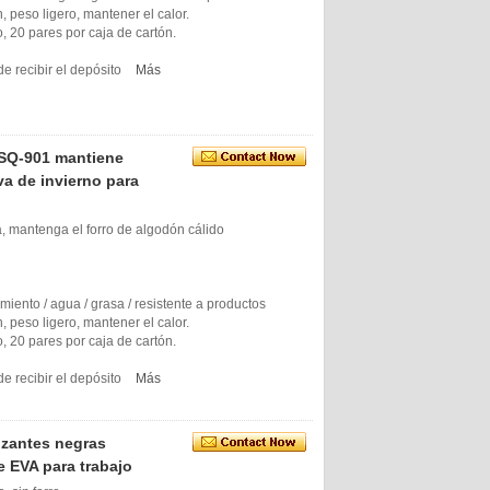
, peso ligero, mantener el calor.
o, 20 pares por caja de cartón.
e recibir el depósito
Más
 SQ-901 mantiene
va de invierno para
, mantenga el forro de algodón cálido
zamiento / agua / grasa / resistente a productos
, peso ligero, mantener el calor.
o, 20 pares por caja de cartón.
e recibir el depósito
Más
izantes negras
e EVA para trabajo